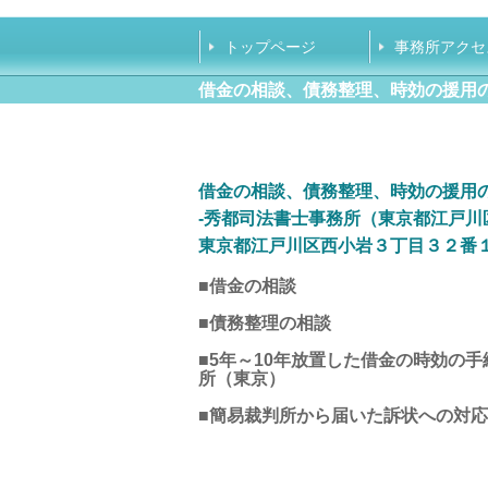
トップページ
事務所アクセ
借金の相談、債務整理、時効の援用
借金の相談、債務整理、時効の援用
‐
秀都司法書士事務所（東京都江戸川
東京都江戸川区西小岩
３丁目３２番
■借金の相談
■債務整理の相談
■
5
年～
10
年放置した借金の時効の手
所（東京）
■簡易裁判所から届いた訴状への対応