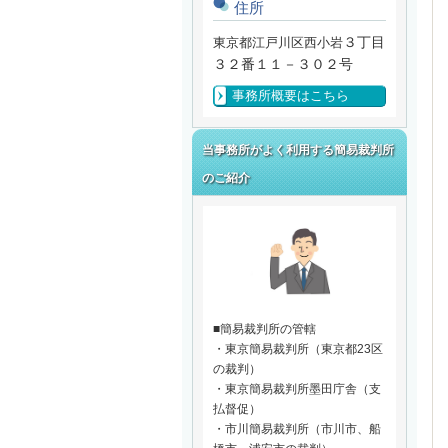
住所
３丁目
東京都江戸川区西小岩
３２番１１－３０２号
事務所概要はこちら
当事務所がよく利用する簡易裁判所
のご紹介
■簡易裁判所の管轄
・東京簡易裁判所（東京都
23
区
の裁判）
・東京簡易裁判所墨田庁舎（支
払督促）
・市川簡易裁判所（市川市、船