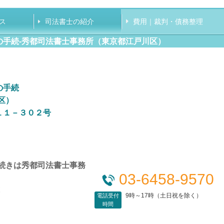
ス
司法書士の紹介
費用｜裁判・債務整理
の手続
‐
秀都司法書士事務所（東京都江戸川区）
の手続
区）
１１－３０２号
続きは秀都司法書士事務
03-6458-9570
9時～17時（土日祝を除く）
電話受付
時間