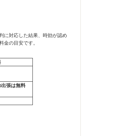
判に対応した結果、時効が認め
料金の目安です。
料
）
の出張は無料